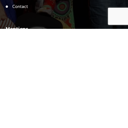
Contact
Mentions
Mentions légales
Politique de confidentialité
Contact
11 impasse Fumerata 24130 LE FLEIX
06 10 17 26 20
teatrovent.com